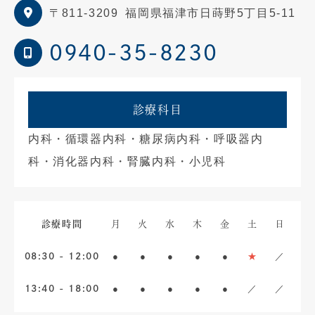
〒811-3209
福岡県福津市日蒔野5丁目5-11
0940-35-8230
診療科目
内科・循環器内科・糖尿病内科・呼吸器内
科・消化器内科・腎臓内科・小児科
診療時間
月
火
水
木
金
土
日
●
●
●
●
●
★
／
08:30 - 12:00
●
●
●
●
●
／
／
13:40 - 18:00